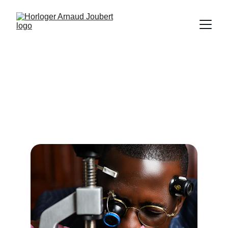
Nos services
Réparations, restaurations et entretien de 
montres anciennes et modernes.